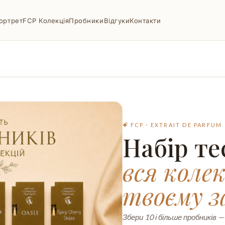
ортрет
FCP Колекція
Пробники
Відгуки
Контакти
FCP · EXTRAIT DE PARFUM
Набір те
вся колек
твоєму з
Збери 10 і більше пробників —