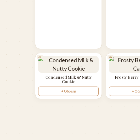
🍰
🍰
Condensed Milk & Nutty
Frosty Berry
Cookie
+ Обрати
+ Об