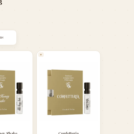
в
ан
✶
ney Shake
Confetteria