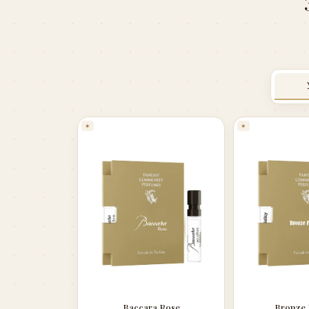
✶
✶
Baccara Rose
Bronze 