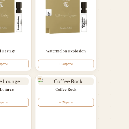
l Ecstasy
Watermelon Explosion
брати
+ Обрати
🍰
 Lounge
Coffee Rock
брати
+ Обрати