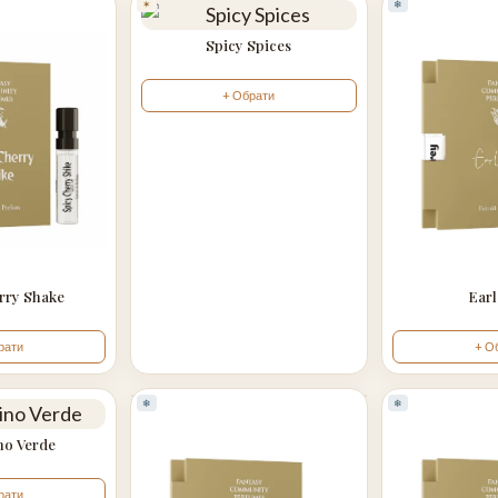
✶
❄
Spicy Spices
+ Обрати
rry Shake
Earl
рати
+ О
❄
❄
no Verde
рати