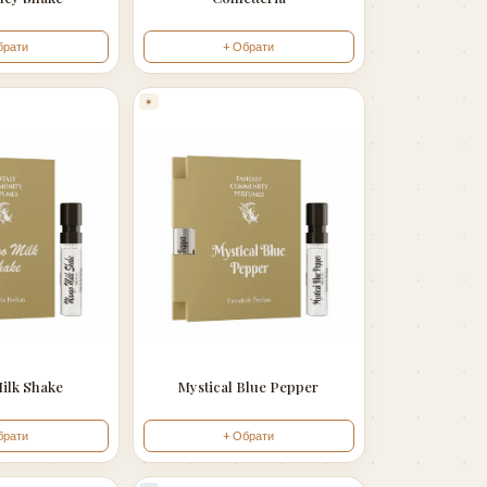
брати
+ Обрати
✶
ilk Shake
Mystical Blue Pepper
брати
+ Обрати