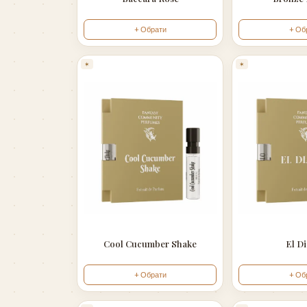
+ Обрати
+ Об
✶
✶
Cool Cucumber Shake
El D
+ Обрати
+ Об