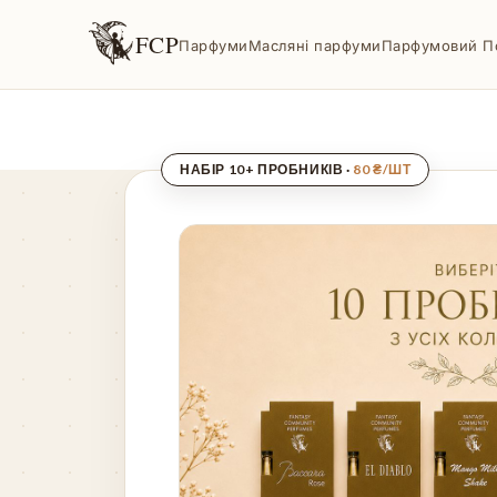
FCP
Парфуми
Масляні парфуми
Парфумовий П
НАБІР 10+ ПРОБНИКІВ ·
80 ₴/ШТ