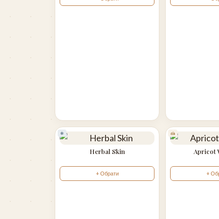
❄
🍰
Herbal Skin
Apricot
+ Обрати
+ Об