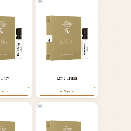
❄
 Grey
Lime Crush
брати
+ Обрати
❄