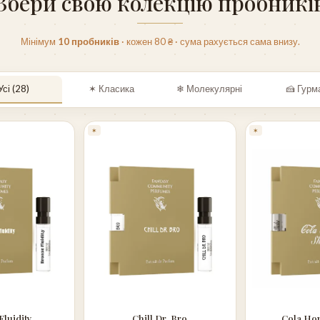
Збери свою колекцію пробникі
Мінімум
10 пробників
· кожен 80 ₴ · сума рахується сама внизу.
Усі (28)
✶ Класика
❄ Молекулярні
🍰 Гурм
✶
✶
Fluidity
Chill Dr. Bro
Cola Ho