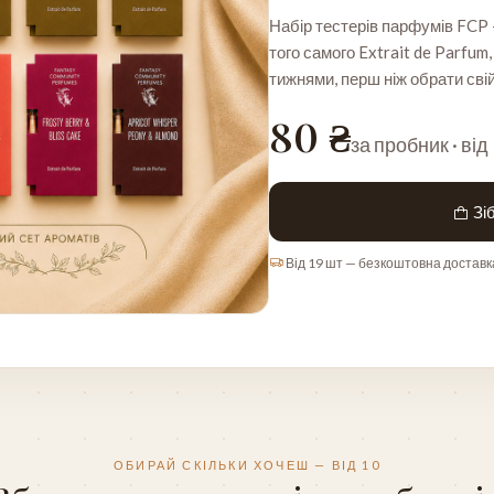
Набір тестерів парфумів FCP —
того самого Extrait de Parfum
тижнями, перш ніж обрати сві
80 ₴
за пробник · від
Зіб
Від 19 шт — безкоштовна доставк
ОБИРАЙ СКІЛЬКИ ХОЧЕШ — ВІД 10