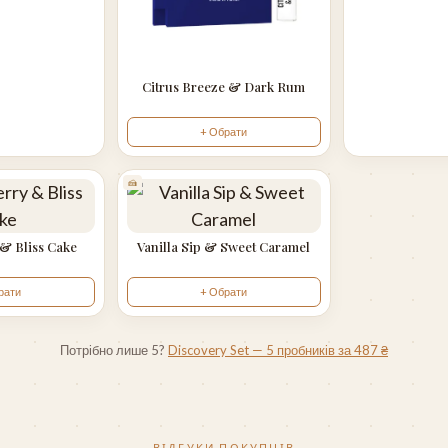
Citrus Breeze & Dark Rum
+ Обрати
🍰
 & Bliss Cake
Vanilla Sip & Sweet Caramel
рати
+ Обрати
Потрібно лише 5?
Discovery Set — 5 пробників за 487 ₴
ВІДГУКИ ПОКУПЦІВ