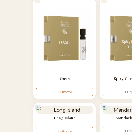
✶
✶
Oasis
Spicy Che
+ Обрати
+ Об
❄
❄
Long Island
Mandari
+ Обрати
+ Об