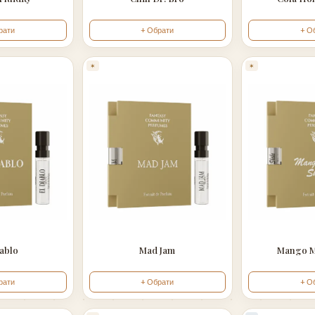
рати
+ Обрати
+ О
✶
✶
iablo
Mad Jam
Mango M
рати
+ Обрати
+ О