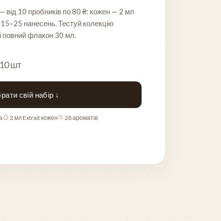
 від 10 пробників по 80 ₴: кожен — 2 мл
, 15–25 нанесень. Тестуй колекцію
й повний флакон 30 мл.
 10 шт
рати свій набір ↓
а
2 мл Extrait кожен
28 ароматів