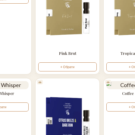
Pink Brut
Tropica
+ Обрати
+ О
🍰
🍰
 Whisper
Coffee
рати
+ О