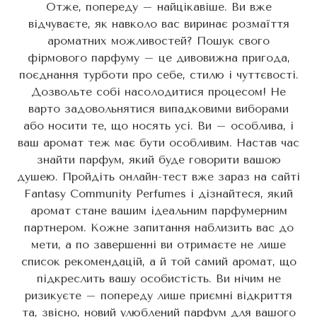
Отже, попереду – найцікавіше. Ви вже
відчуваєте, як навколо вас виринає розмаїття
ароматних можливостей? Пошук свого
фірмового парфуму – це дивовижна пригода,
поєднання турботи про себе, стилю і чуттєвості.
Дозвольте собі насолодитися процесом! Не
варто задовольнятися випадковими виборами
або носити те, що носять усі. Ви – особлива, і
ваш аромат теж має бути особливим. Настав час
знайти парфум, який буде говорити вашою
душею. Пройдіть онлайн-тест вже зараз на сайті
Fantasy Community Perfumes і дізнайтеся, який
аромат стане вашим ідеальним парфумерним
партнером. Кожне запитання наблизить вас до
мети, а по завершенні ви отримаєте не лише
список рекомендацій, а й той самий аромат, що
підкреслить вашу особистість. Ви нічим не
ризикуєте – попереду лише приємні відкриття
та, звісно, новий улюблений парфум для вашого