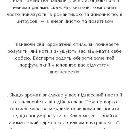
. Різні сімейства запахів дійсно асоціюються з
певними рисами: скажімо, квіткові композиції
часто пов’язують із романтикою та жіночністю, а
цитрусові – з енергійністю та позитивом
. Пізнаючи свій ароматний стиль, ви починаєте
розуміти, які нотки змушують вас відчувати себе
собою. Експерти радять обирати саме той
парфум, який «наповнює вас відчуттям
впевненості»
. Якщо аромат викликає у вас піднесений настрій
та впевненість, він дійсно ваш. Тож не варто
гнатися лише за модними новинками чи носити
те, що популярне у всіх. Ваша мета – знайти
аромат, який гармоніює з вашим внутрішнім “я”.