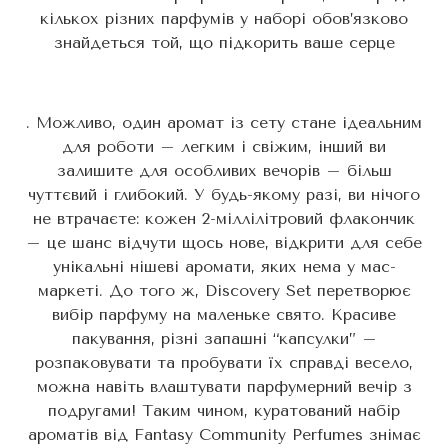
кількох різних парфумів у наборі обов’язково
знайдеться той, що підкорить ваше серце
. Можливо, один аромат із сету стане ідеальним
для роботи – легким і свіжим, інший ви
залишите для особливих вечорів – більш
чуттєвий і глибокий. У будь-якому разі, ви нічого
не втрачаєте: кожен 2-міллілітровий флакончик
– це шанс відчути щось нове, відкрити для себе
унікальні нішеві аромати, яких нема у мас-
маркеті. До того ж, Discovery Set перетворює
вибір парфуму на маленьке свято. Красиве
пакування, різні запашні “капсулки” –
розпаковувати та пробувати їх справді весело,
можна навіть влаштувати парфумерний вечір з
подругами! Таким чином, куратований набір
ароматів від Fantasy Community Perfumes знімає