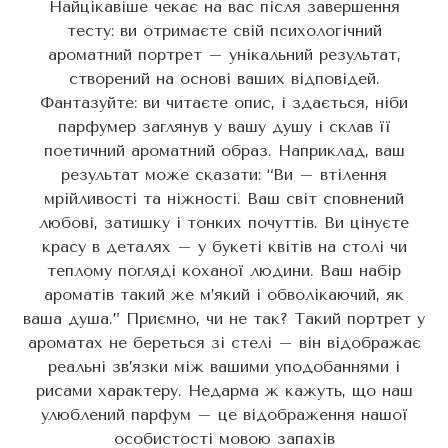
Найцікавіше чекає на вас після завершення
тесту: ви отримаєте свій психологічний
ароматний портрет – унікальний результат,
створений на основі ваших відповідей.
Фантазуйте: ви читаєте опис, і здається, ніби
парфумер заглянув у вашу душу і склав її
поетичний ароматний образ. Наприклад, ваш
результат може сказати: “Ви – втілення
мрійливості та ніжності. Ваш світ сповнений
любові, затишку і тонких почуттів. Ви цінуєте
красу в деталях – у букеті квітів на столі чи
теплому погляді коханої людини. Ваш набір
ароматів такий же м’який і обволікаючий, як
ваша душа.” Приємно, чи не так? Такий портрет у
ароматах не береться зі стелі – він відображає
реальні зв’язки між вашими уподобаннями і
рисами характеру. Недарма ж кажуть, що наш
улюблений парфум – це відображення нашої
особистості мовою запахів