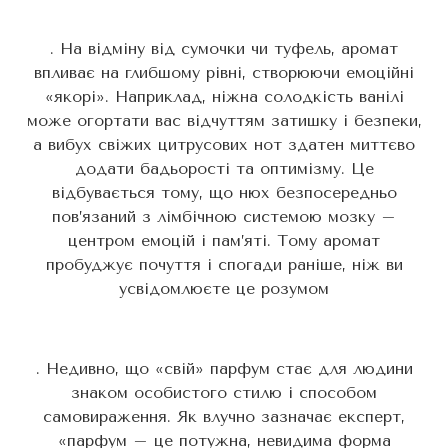
. На відміну від сумочки чи туфель, аромат
впливає на глибшому рівні, створюючи емоційні
«якорі». Наприклад, ніжна солодкість ванілі
може огортати вас відчуттям затишку і безпеки,
а вибух свіжих цитрусових нот здатен миттєво
додати бадьорості та оптимізму. Це
відбувається тому, що нюх безпосередньо
пов’язаний з лімбічною системою мозку –
центром емоцій і пам’яті. Тому аромат
пробуджує почуття і спогади раніше, ніж ви
усвідомлюєте це розумом
. Недивно, що «свій» парфум стає для людини
знаком особистого стилю і способом
самовираження. Як влучно зазначає експерт,
«парфум – це потужна, невидима форма