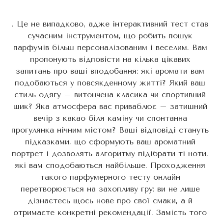
. Це не випадково, адже інтерактивний тест став
сучасним інструментом, що робить пошук
парфумів більш персоналізованим і веселим. Вам
пропонують відповісти на кілька цікавих
запитань про ваші вподобання: які аромати вам
подобаються у повсякденному житті? Який ваш
стиль одягу – витончена класика чи спортивний
шик? Яка атмосфера вас приваблює – затишний
вечір з какао біля каміну чи спонтанна
прогулянка нічним містом? Ваші відповіді стануть
підказками, що сформують ваш ароматний
портрет і дозволять алгоритму підібрати ті ноти,
які вам сподобаються найбільше. Проходження
такого парфумерного тесту онлайн
перетворюється на захопливу гру: ви не лише
дізнаєтесь щось нове про свої смаки, а й
отримаєте конкретні рекомендації. Замість того