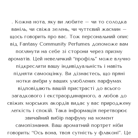
. Кожна нота, яку ви любите – чи то солодка
ваніль, чи свіжа зелень, чи чуттєвий жасмин –
щось говорить про вас. Тож персональний опис
від Fantasy Community Perfumes допоможе вам
поглянути на себе зі сторони через призму
ароматів. Цей невеличкий “профіль” може влучно
підкреслити вашу індивідуальність і навіть
підняти самооцінку. Ви дізнаєтесь, що пряні
нотки амбри у ваших улюблених парфумах
відповідають вашій пристрасті до всього
загадкового і екстраординарного, а любов до
свіжих морських акордів видає у вас природжену
легкість і спокій. Така інформація перетворює
звичайний вибір парфуму на момент
самопізнання. Ваш ароматний портрет ніби
говорить: “Ось вона, твоя сутність у флаконі”. Це