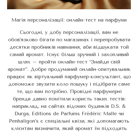
Магія персоналізації: онлайн-тест на парфуми
Сьогодні, у добу персоналізації, вам не
обов’язково бігати по магазинах і перепробувати
десятки пробників навмання, аби відшукати той
самий аромат. Існує більш зручний і захопливий
шлях – пройти онлайн-тест “Знайди свій
аромат”. Добре продуманий онлайн-опитувальник
працює як віртуальний парфумер-консультант, що
допоможе звузити коло пошуку і підібрати саме
те, що вам потрібно. Провідні парфумерні
бренди давно помітили користь таких тестів:
наприклад, на сайтах відомих будинків D.S. &
Durga, Editions de Parfums Frédéric Malle чи
Penhaligon’s є спеціальні квізи, які допомагають
клієнтам визначити, який аромат їм підходить