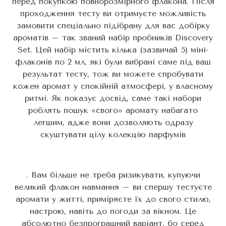
перед покупкою повнорозмірного флакона. Після
проходження тесту ви отримуєте можливість
замовити спеціально підібрану для вас добірку
ароматів – так званий набір пробників Discovery
Set. Цей набір містить кілька (зазвичай 5) міні-
флаконів по 2 мл, які були вибрані саме під ваш
результат тесту, тож ви можете спробувати
кожен аромат у спокійній атмосфері, у власному
ритмі. Як показує досвід, саме такі набори
роблять пошук «свого» аромату набагато
легшим, адже вони дозволяють одразу
скуштувати цілу колекцію парфумів
. Вам більше не треба ризикувати, купуючи
великий флакон навмання – ви спершу тестуєте
аромати у житті, приміряєте їх до свого стилю,
настрою, навіть до погоди за вікном. Це
абсолютно безпрограшний варіант, бо серед