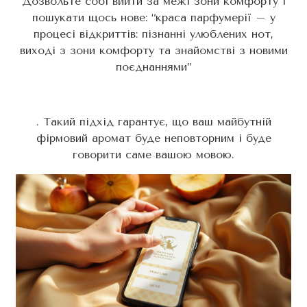
Дозвольте собі вийти за межі зони комфорту і
пошукати щось нове: “краса парфумерії – у
процесі відкриттів: пізнанні улюблених нот,
виході з зони комфорту та знайомстві з новими
поєднаннями”
. Такий підхід гарантує, що ваш майбутній
фірмовий аромат буде неповторним і буде
говорити саме вашою мовою.