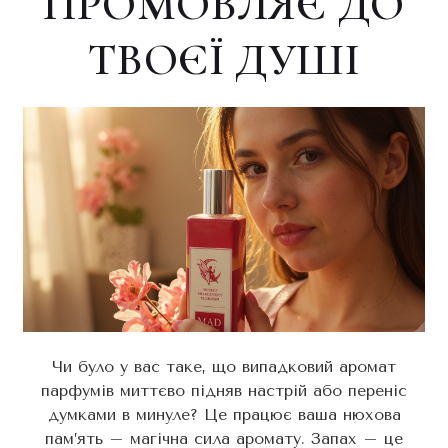
ПРОМОВЛЯЄ ДО
ТВОЄЇ ДУШІ
Чи було у вас таке, що випадковий аромат
парфумів миттєво підняв настрій або переніс
думками в минуле? Це працює ваша нюхова
пам’ять – магічна сила аромату. Запах – це