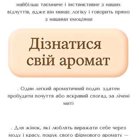
найбільш таємниче і інстинктивне з наших
відчуттів, адже він минає логіку і говорить прямо
з нашими емоціями
. Один легкий ароматичний подих здатен
пробудити почуття або яскравий спогад за лічені
миті
. Для жінок, які люблять виражати себе через
моду і красу, пошук свого фірмового аромату –