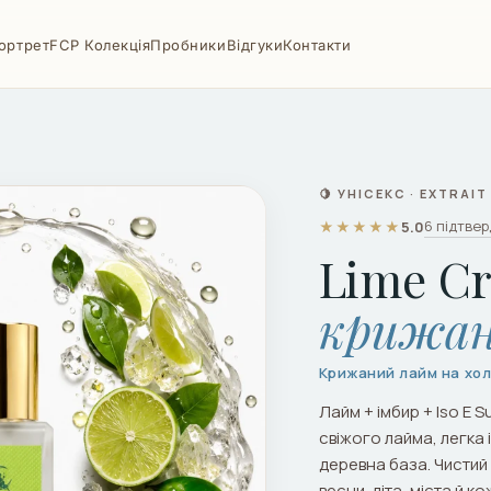
ортрет
FCP Колекція
Пробники
Відгуки
Контакти
🍋 УНІСЕКС · EXTRAI
6 підтвер
★★★★★
5.0
Lime C
крижан
Крижаний лайм на холо
Лайм + імбир + Iso E 
свіжого лайма, легка
деревна база. Чистий
весни, літа, міста й к