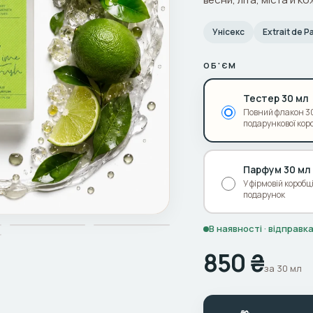
Унісекс
Extrait de 
ОБ'ЄМ
Тестер 30 мл
Повний флакон 30
подарункової кор
Парфум 30 мл
У фірмовій коробц
подарунок
В наявності · відправ
850 ₴
за 30 мл