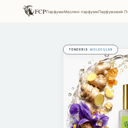
FCP
Парфуми
Масляні парфуми
Парфумовий П
TENDERIS
MOLECULAR