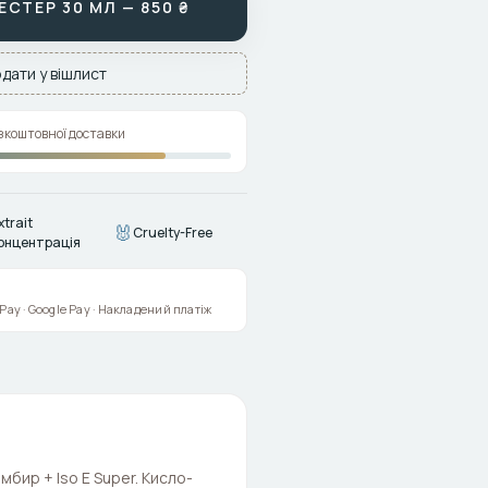
СТЕР 30 МЛ — 850 ₴
дати у вішлист
зкоштовної доставки
xtrait
🐰
Cruelty-Free
онцентрація
e Pay · Google Pay · Накладений платіж
імбир + Iso E Super. Кисло-