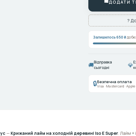
🛍
ДОДАТИ ТЕ
? До
Залишилось 650 ₴
до бе
Відправка
E
🚚
💎
сьогодні
к
Безпечна оплата
🔒
Visa · Mastercard · Appl
рус
—
Крижаний лайм на холодній деревині Iso E Super
. Лайм + 