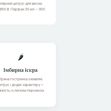
улярний цитрус для весни,
 850 ₴, Парфум 30 мл — 950
🌶️
Імбирна іскра
Пряна гостринка оживляє
итрус і додає характеру —
віжість із легким перчиком.