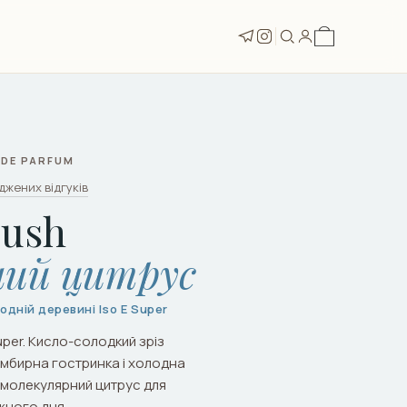
T DE PARFUM
джених відгуків
rush
ий цитрус
дній деревині Iso E Super
Super. Кисло-солодкий зріз
 імбирна гостринка і холодна
 молекулярний цитрус для
ожного дня.