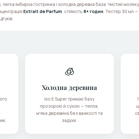
, легка імбирна гостринка і холодна деревна база. Чистий молек
онцентрація
Extrait de Parfum
, стійкість
8+ годин
. Тестер 30 мл —
дгуків.
🧊
Холодна деревина
жого
Iso E Super тримає базу
прозорою й сухою — тепла,
ц
-
м'яка деревина без важкості та
с
ик.
задухи.