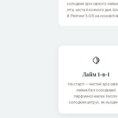
солодкий зріз свіжого лайма
літа, міста й кожного дня. К
₴. Рейтинг 5.0/5 на основі 6 ві
🍋
Лайм 1-в-1
На старті — чистий зріз сві
лайма без солодкавої
парфумної маски. Кисло
солодкий цитрус, як льодян