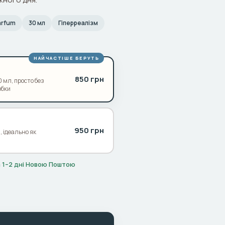
Parfum
30 мл
Гіперреалізм
НАЙЧАСТІШЕ БЕРУТЬ
850 грн
 мл, просто без
обки
950 грн
і, ідеально як
ка 1–2 дні Новою Поштою