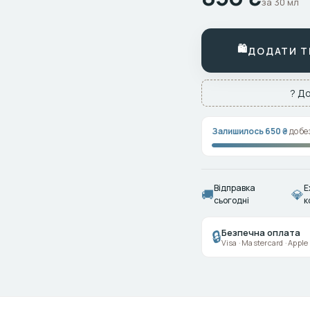
за 30 мл
🛍
ДОДАТИ ТЕ
? До
Залишилось 650 ₴
до бе
Відправка
E
🚚
💎
сьогодні
к
Безпечна оплата
🔒
Visa · Mastercard · Appl