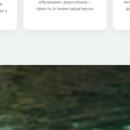
зібранішим і дорослішим —
зел
й,
свіжість із тихим характером.
до
ає з