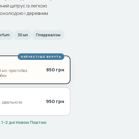
ений цитрус із легкою
рохолодою і деревним
Parfum
30 мл
Гіперреалізм
НАЙЧАСТІШЕ БЕРУТЬ
850 грн
 мл, просто без
обки
950 грн
і, ідеально як
ка 1–2 дні Новою Поштою