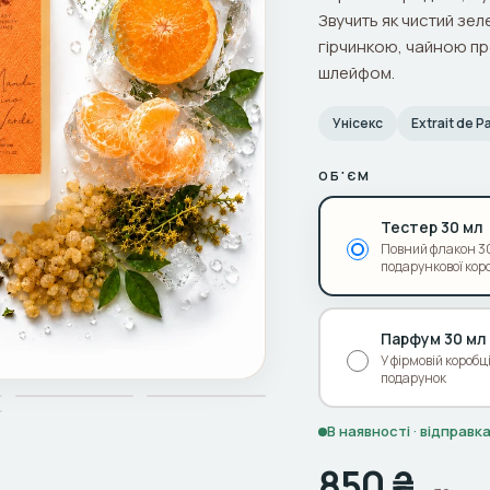
Звучить як чистий зел
гірчинкою, чайною п
шлейфом.
Унісекс
Extrait de 
ОБ'ЄМ
Тестер 30 мл
Повний флакон 30
подарункової кор
Парфум 30 мл
У фірмовій коробц
подарунок
В наявності · відправ
850 ₴