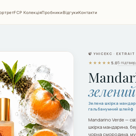
ортрет
FCP Колекція
Пробники
Відгуки
Контакти
🍃 УНІСЕКС · EXTRAI
5 підтвер
★★★★★
5.0
Mandar
зелени
Зелена шкірка мандар
гальбанумний шлейф
Mandarino Verde — св
шкірка мандарина, бе
чорна смородина, мус