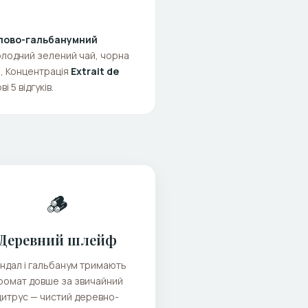
алово-гальбанумний
холодний зелений чай, чорна
ю, Концентрація
Extrait de
 5 відгуків.
🪵
Деревний шлейф
ндал і гальбанум тримають
ромат довше за звичайний
цитрус — чистий деревно-