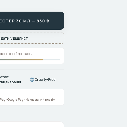
СТЕР 30 МЛ — 850 ₴
дати у вішлист
зкоштовної доставки
xtrait
🐰
Cruelty-Free
онцентрація
e Pay · Google Pay · Накладений платіж