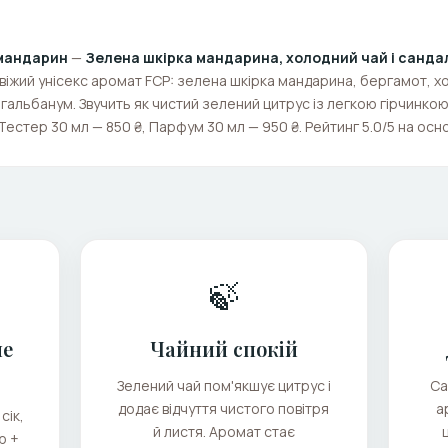
 мандарин
—
Зелена шкірка мандарина, холодний чай і санд
свіжий унісекс аромат FCP: зелена шкірка мандарина, бергамот, 
 гальбанум. Звучить як чистий зелений цитрус із легкою гірчинко
 Тестер 30 мл — 850 ₴, Парфум 30 мл — 950 ₴. Рейтинг 5.0/5 на основі
🍃
не
Чайний спокій
Зелений чай пом'якшує цитрус і
Са
додає відчуття чистого повітря
а
сік,
й листя. Аромат стає
ю +