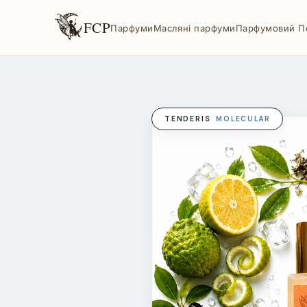
FCP
Парфуми
Масляні парфуми
Парфумовий П
TENDERIS
MOLECULAR