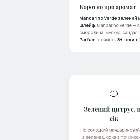
Коротко про аромат
Mandarino Verde зелений
шлейф
. Mandarino Verde — 
смородина, мускус, сандал і
Parfum
, стійкість
8+ годин
.
🍊
Зелений цитрус, 
сік
Не солодкий мандариновий 
а зелена шкірка з гірчинко