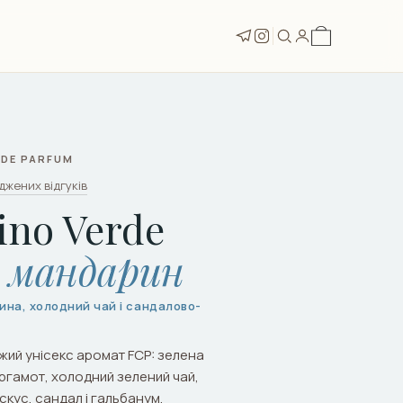
T DE PARFUM
джених відгуків
ino Verde
й мандарин
ина, холодний чай і сандалово-
іжий унісекс аромат FCP: зелена
ргамот, холодний зелений чай,
кус, сандал і гальбанум.